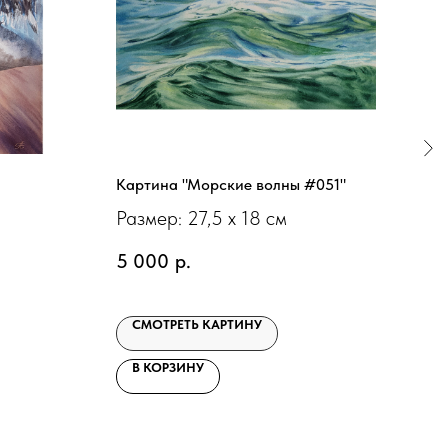
Картина "Морские волны #051"
Кар
Размер: 27,5 х 18 см
Раз
5 000
р.
7 0
СМОТРЕТЬ КАРТИНУ
С
В КОРЗИНУ
В 