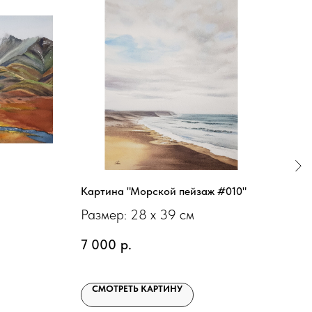
Картина "Морской пейзаж #010"
Кар
Размер: 28 х 39 см
Раз
7 000
р.
12 
СМОТРЕТЬ КАРТИНУ
С