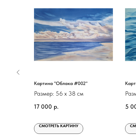
ж #009"
Картина "Облака #002"
Карт
Размер: 56 х 38 см
Разм
17 000
р.
5 0
СМОТРЕТЬ КАРТИНУ
СМ