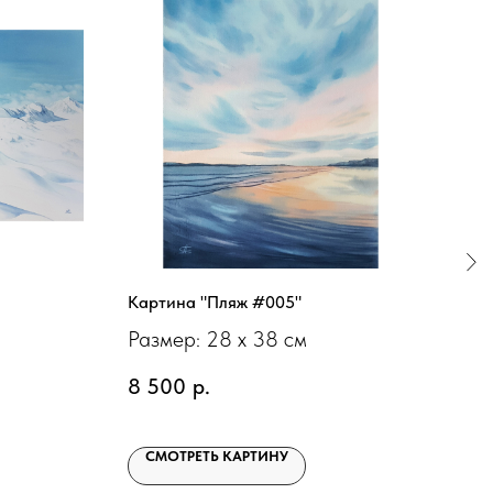
Картина "Пляж #005"
Кар
Размер: 28 х 38 см
Раз
8 500
р.
55 
СМОТРЕТЬ КАРТИНУ
С