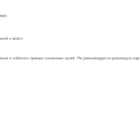
вке;
ний и влаги.
ения и избегать прямых солнечных лучей. Не рекомендуется размещать кар