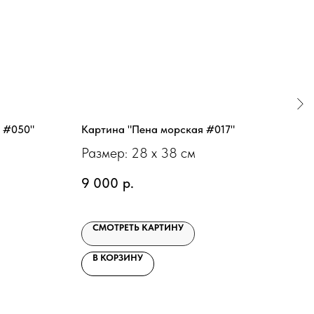
 #050"
Картина "Пена морская #017"
Кар
Размер: 28 х 38 см
Раз
9 000
р.
18 
СМОТРЕТЬ КАРТИНУ
С
В КОРЗИНУ
В 