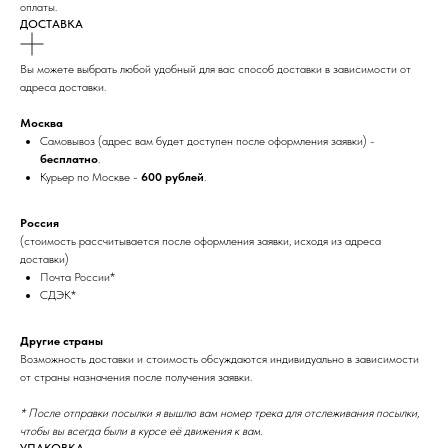
оплаты.
ДОСТАВКА
Вы можете выбрать любой удобный для вас способ доставки в зависимости от
адреса доставки.
Москва
Самовывоз (адрес вам будет доступен после оформления заявки) -
бесплатно
.
Курьер по Москве -
600 рублей
.
Россия
(стоимость рассчитывается после оформления заявки, исходя из адреса
доставки)
Почта России*
СДЭК*
Другие страны
Возможность доставки и стоимость обсуждаются индивидуально в зависимости
от страны назначения после получения заявки.
* После отправки посылки я вышлю вам номер трека для отслеживания посылки,
чтобы вы всегда были в курсе её движения к вам.
УПАКОВКА