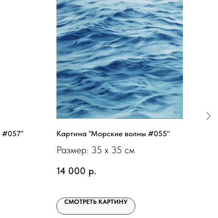
 #057"
Картина "Морские волны #055"
Кар
Размер: 35 х 35 см
Раз
14 000
р.
9 0
СМОТРЕТЬ КАРТИНУ
С