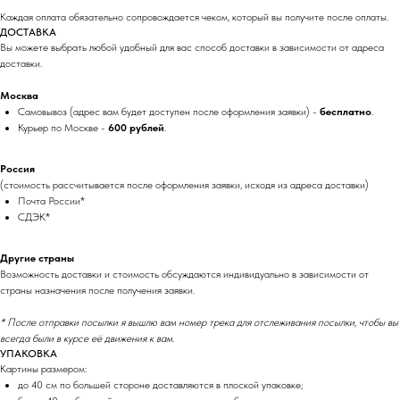
Каждая оплата обязательно сопровождается чеком, который вы получите после оплаты.
ДОСТАВКА
Вы можете выбрать любой удобный для вас способ доставки в зависимости от адреса
доставки.
Москва
Самовывоз (адрес вам будет доступен после оформления заявки) -
бесплатно
.
Курьер по Москве -
600 рублей
.
Россия
(стоимость рассчитывается после оформления заявки, исходя из адреса доставки)
Почта России*
СДЭК*
Другие страны
Возможность доставки и стоимость обсуждаются индивидуально в зависимости от
страны назначения после получения заявки.
* После отправки посылки я вышлю вам номер трека для отслеживания посылки, чтобы вы
всегда были в курсе её движения к вам.
УПАКОВКА
Картины размером:
до 40 см по большей стороне доставляются в плоской упаковке;