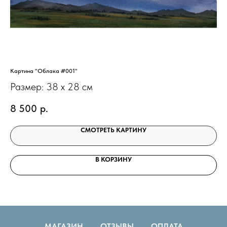
Картина "Облака #001"
Кар
Размер: 38 х 28 см
Ра
8 500
р.
7
СМОТРЕТЬ КАРТИНУ
В КОРЗИНУ
МАГАЗИН
ОТЗЫВЫ
ОПЛАТА