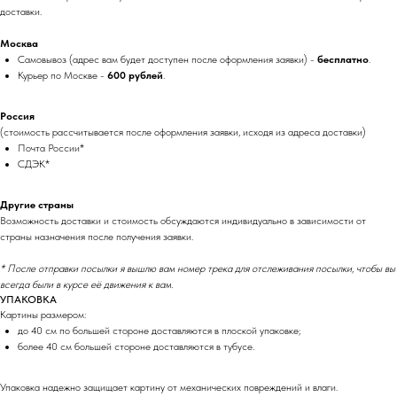
доставки.
Москва
Самовывоз (адрес вам будет доступен после оформления заявки) -
бесплатно
.
Курьер по Москве -
600 рублей
.
Россия
(стоимость рассчитывается после оформления заявки, исходя из адреса доставки)
Почта России*
СДЭК*
Другие страны
Возможность доставки и стоимость обсуждаются индивидуально в зависимости от
страны назначения после получения заявки.
* После отправки посылки я вышлю вам номер трека для отслеживания посылки, чтобы вы
всегда были в курсе её движения к вам.
УПАКОВКА
Картины размером:
до 40 см по большей стороне доставляются в плоской упаковке;
более 40 см большей стороне доставляются в тубусе.
Упаковка надежно защищает картину от механических повреждений и влаги.