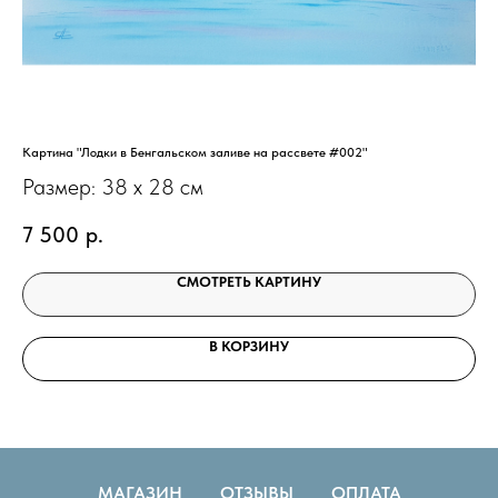
Картина "Лодки в Бенгальском заливе на рассвете #002"
Кар
Размер: 38 х 28 см
Ра
7 500
р.
19
СМОТРЕТЬ КАРТИНУ
В КОРЗИНУ
МАГАЗИН
ОТЗЫВЫ
ОПЛАТА